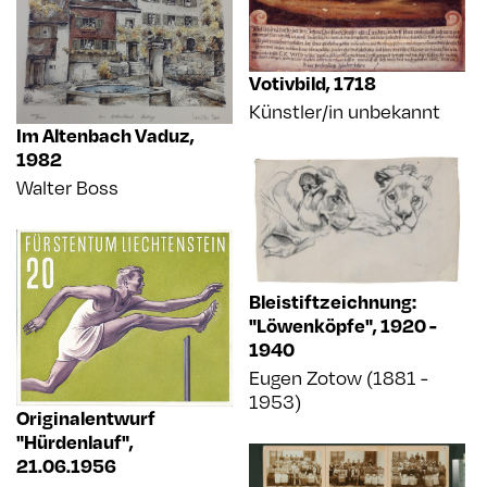
Votivbild
,
1718
Künstler/in unbekannt
Im Altenbach Vaduz
,
1982
Walter Boss
Bleistiftzeichnung:
"Löwenköpfe"
,
1920 -
1940
Eugen Zotow (1881 -
1953)
Originalentwurf
"Hürdenlauf"
,
21.06.1956