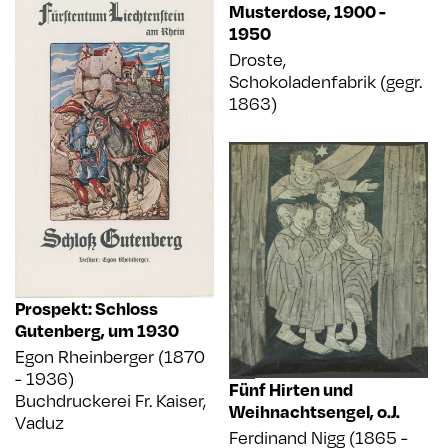
Musterdose
,
1900 -
1950
Droste,
Schokoladenfabrik (gegr.
1863)
Prospekt: Schloss
Gutenberg
,
um 1930
Egon Rheinberger (1870
- 1936)
Fünf Hirten und
Buchdruckerei Fr. Kaiser,
Weihnachtsengel
,
o.J.
Vaduz
Ferdinand Nigg (1865 -