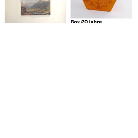
Box 20 Jahre
Liechtensteiner
Aquatinta: "Vue de la
Fürstenhütchen orange
,
jonction des deux
2024 - 2024
sources du Rhin
Hedaco International AG
antérieur, celui du mont
de Badus et du Crispalt,
prise près de Chiamut."
,
1825 - 1835
Johann Ludwig Bleuler
(1792 - 1850)
Johann Jakob Falkeisen
(1804 - 1883)
Druckbogenvorlage
(unbeschnitten und
ungezähnt)
Zylinderumfang, 4 x 25
zu 1.50-Franken-