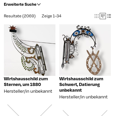
Erweiterte Suche
Institution
Resultate (2069)
Zeige 1-34
Suche Institution...
Trachsler-Systematik
Suche Trachsler-Systematik...
Datierung
Künstler/in, Hersteller/in
Wirtshausschild zum
Wirtshausschild zum
Sternen
,
um 1880
Schwert
,
Datierung
Bezeichnung
unbekannt
Hersteller/in unbekannt
Hersteller/in unbekannt
Beschreibung
Material, Technik